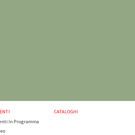
ENTI
CATALOGHI
enti In Programma
deo