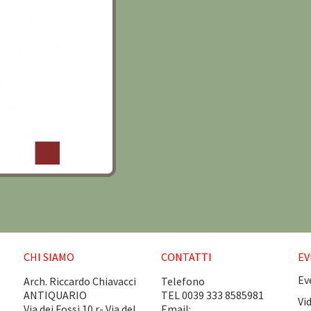
CHI SIAMO
CONTATTI
EV
Ev
Arch. Riccardo Chiavacci
Telefono
ANTIQUARIO
TEL 0039 333 8585981
Vi
Via dei Fossi 10 r- Via del
Email: