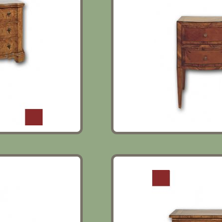
ECONDA META’
COPPIA DI COMODINI NEO
SECOLO