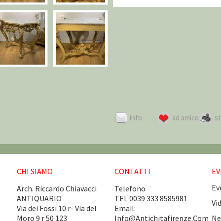
info
ad amico
s
CHI SIAMO
CONTATTI
EV
Ev
Arch. Riccardo Chiavacci
Telefono
ANTIQUARIO
TEL 0039 333 8585981
Vi
Via dei Fossi 10 r- Via del
Email:
Moro 9 r 50 123
Info@antichitafirenze.com
Ne