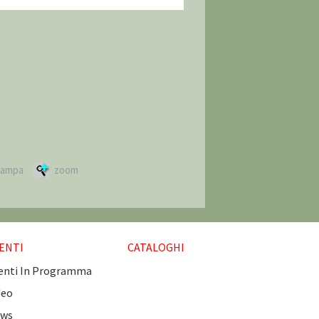
tampa
zoom
ENTI
CATALOGHI
enti In Programma
deo
ws