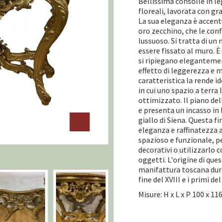
Bellissima consolle in l
floreali, lavorata con gr
La sua eleganza è accent
oro zecchino, che le con
lussuoso. Si tratta di un
essere fissato al muro. 
si ripiegano elegantemen
effetto di leggerezza e
caratteristica la rende id
in cui uno spazio a terra
ottimizzato. Il piano del
e presenta un incasso in
giallo di Siena. Questa f
eleganza e raffinatezza a
spazioso e funzionale, p
decorativi o utilizzarlo 
oggetti. L'origine di ques
manifattura toscana duran
fine del XVIII e i primi de
Misure: H x L x P 100 x 11