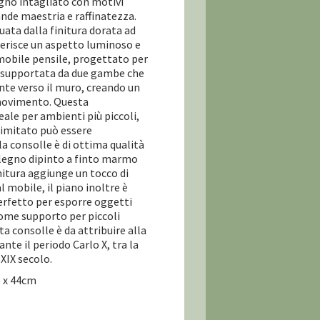
egno intagliato con motivi
ande maestria e raffinatezza.
uata dalla finitura dorata ad
ferisce un aspetto luminoso e
 mobile pensile, progettato per
È supportata da due gambe che
te verso il muro, creando un
 movimento. Questa
eale per ambienti più piccoli,
 limitato può essere
la consolle è di ottima qualità
 legno dipinto a finto marmo
initura aggiunge un tocco di
l mobile, il piano inoltre è
erfetto per esporre oggetti
come supporto per piccoli
ta consolle è da attribuire alla
te il periodo Carlo X, tra la
l XIX secolo.
6 x 44cm