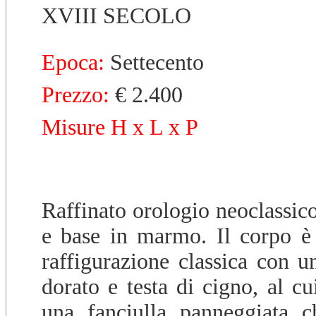
XVIII SECOLO
Epoca:
Settecento
Prezzo:
€ 2.400
Misure H x L x P
Raffinato orologio neoclassic
e base in marmo. Il corpo è 
raffigurazione classica con u
dorato e testa di cigno, al cu
una fanciulla panneggiata 